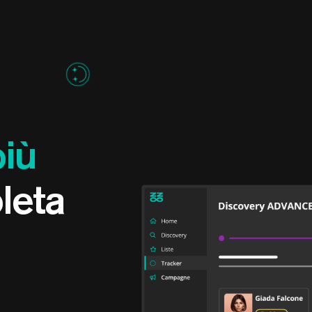
più
leta