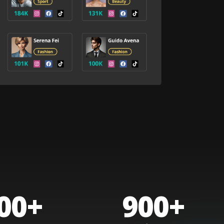
00
+
900
+